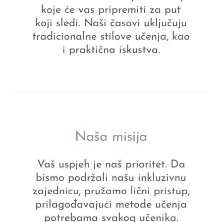
koje će vas pripremiti za put
koji sledi. Naši časovi uključuju
tradicionalne stilove učenja, kao
i praktična iskustva.
Naša misija
Vaš uspjeh je naš prioritet. Da
bismo podržali našu inkluzivnu
zajednicu, pružamo lični pristup,
prilagođavajući metode učenja
potrebama svakog učenika.