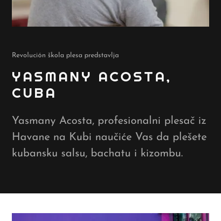
Revolución škola plesa predstavlja
YASMANY ACOSTA,
CUBA
Yasmany Acosta, profesionalni plesač iz
Havane na Kubi naučiće Vas da plešete
kubansku salsu, bachatu i kizombu.