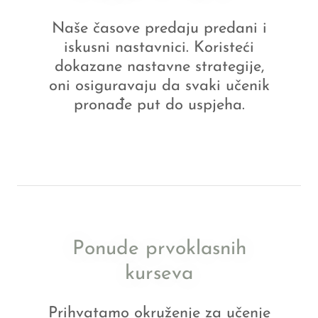
Naše časove predaju predani i
iskusni nastavnici. Koristeći
dokazane nastavne strategije,
oni osiguravaju da svaki učenik
pronađe put do uspjeha.
Ponude prvoklasnih
kurseva
Prihvatamo okruženje za učenje