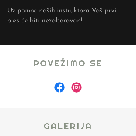
Uz pomoć naših instruktora Vaš prvi
ples će biti nezaboravan!
POVEŽIMO SE
GALERIJA